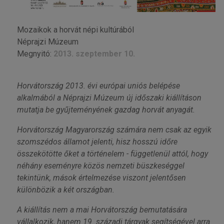
Mozaikok a horvát népi kultúrából
Néprajzi Múzeum
Megnyitó:
2013. szeptember 10.
Horvátország 2013. évi európai uniós belépése
alkalmából a Néprajzi Múzeum új időszaki kiállításon
mutatja be gyűjteményének gazdag horvát anyagát.
Horvátország Magyarország számára nem csak az egyik
szomszédos államot jelenti, hisz hosszú időre
összekötötte őket a történelem - függetlenül attól, hogy
néhány eseményre közös nemzeti büszkeséggel
tekintünk, mások értelmezése viszont jelentősen
különbözik a két országban.
A kiállítás nem a mai Horvátország bemutatására
vállalkozik, hanem 19. századi tárgyak segítségével arra