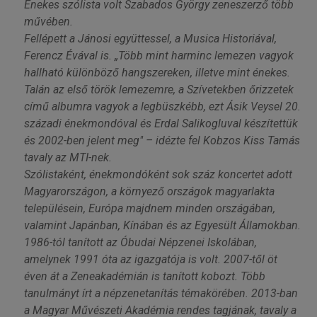
Énekes szólista volt Szabados György zeneszerző több
művében.
Fellépett a Jánosi együttessel, a Musica Historiával,
Ferencz Évával is. „Több mint harminc lemezen vagyok
hallható különböző hangszereken, illetve mint énekes.
Talán az első török lemezemre, a Szívetekben őrizzetek
című albumra vagyok a legbüszkébb, ezt Ásik Veysel 20.
századi énekmondóval és Erdal Salikogluval készítettük
és 2002-ben jelent meg" – idézte fel Kobzos Kiss Tamás
tavaly az MTI-nek.
Szólistaként, énekmondóként sok száz koncertet adott
Magyarországon, a környező országok magyarlakta
településein, Európa majdnem minden országában,
valamint Japánban, Kínában és az Egyesült Államokban.
1986-tól tanított az Óbudai Népzenei Iskolában,
amelynek 1991 óta az igazgatója is volt. 2007-től öt
éven át a Zeneakadémián is tanított kobozt. Több
tanulmányt írt a népzenetanítás témakörében. 2013-ban
a Magyar Művészeti Akadémia rendes tagjának, tavaly a