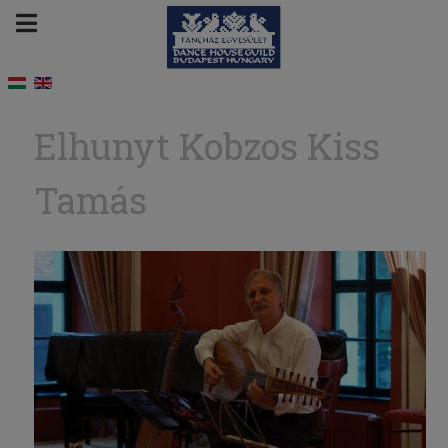
Elhunyt Kobzos Kiss
Tamás