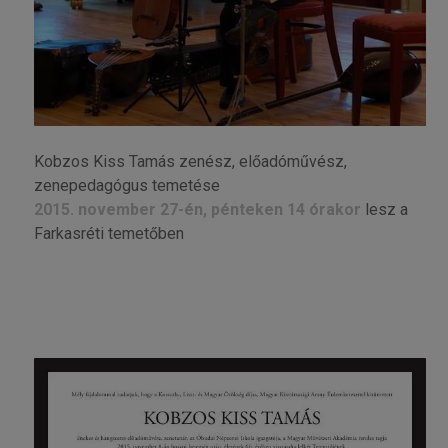
Kobzos Kiss Tamás zenész, előadóművész,
zenepedagógus temetése
2015. november 27-én, pénteken 14 órakor
lesz a
Farkasréti temetőben