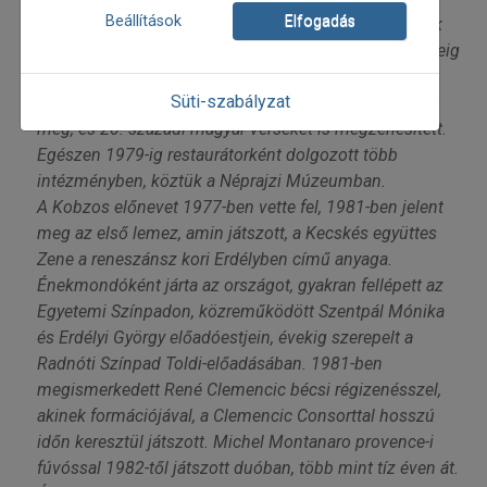
Beállítások
Elfogadás
később jött a reneszánsz zene, Tinódi, Balassi, a török
zene, az ottani pengetős hangszer, a saz. Egy rövid ideig
– 1974-ben – a Kaláka együttesnek is tagja volt,
Süti-szabályzat
kutatásai eredményeként Csokonai-dalokat jelentetett
meg, és 20. századi magyar verseket is megzenésített.
Egészen 1979-ig restaurátorként dolgozott több
intézményben, köztük a Néprajzi Múzeumban.
A Kobzos előnevet 1977-ben vette fel, 1981-ben jelent
meg az első lemez, amin játszott, a Kecskés együttes
Zene a reneszánsz kori Erdélyben című anyaga.
Énekmondóként járta az országot, gyakran fellépett az
Egyetemi Színpadon, közreműködött Szentpál Mónika
és Erdélyi György előadóestjein, évekig szerepelt a
Radnóti Színpad Toldi-előadásában. 1981-ben
megismerkedett René Clemencic bécsi régizenésszel,
akinek formációjával, a Clemencic Consorttal hosszú
időn keresztül játszott. Michel Montanaro provence-i
fúvóssal 1982-től játszott duóban, több mint tíz éven át.