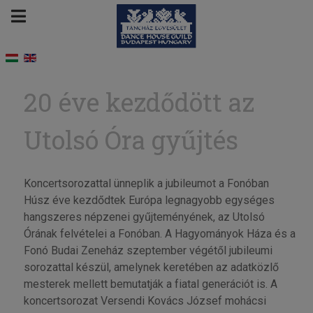
20 éve kezdődött az
Utolsó Óra gyűjtés
Koncertsorozattal ünneplik a jubileumot a Fonóban
Húsz éve kezdődtek Európa legnagyobb egységes
hangszeres népzenei gyűjteményének, az Utolsó
Órának felvételei a Fonóban. A Hagyományok Háza és a
Fonó Budai Zeneház szeptember végétől jubileumi
sorozattal készül, amelynek keretében az adatközlő
mesterek mellett bemutatják a fiatal generációt is. A
koncertsorozat Versendi Kovács József mohácsi