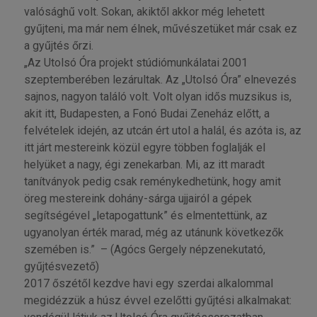
valósághű volt. Sokan, akiktől akkor még lehetett
gyűjteni, ma már nem élnek, művészetüket már csak ez
a gyűjtés őrzi.
„Az Utolsó Óra projekt stúdiómunkálatai 2001
szeptemberében lezárultak. Az „Utolsó Óra” elnevezés
sajnos, nagyon találó volt. Volt olyan idős muzsikus is,
akit itt, Budapesten, a Fonó Budai Zeneház előtt, a
felvételek idején, az utcán ért utol a halál, és azóta is, az
itt járt mestereink közül egyre többen foglalják el
helyüket a nagy, égi zenekarban. Mi, az itt maradt
tanítványok pedig csak reménykedhetünk, hogy amit
öreg mestereink dohány-sárga ujjairól a gépek
segítségével „letapogattunk” és elmentettünk, az
ugyanolyan érték marad, még az utánunk következők
szemében is.” – (Agócs Gergely népzenekutató,
gyűjtésvezető)
2017 őszétől kezdve havi egy szerdai alkalommal
megidézzük a húsz évvel ezelőtti gyűjtési alkalmakat: