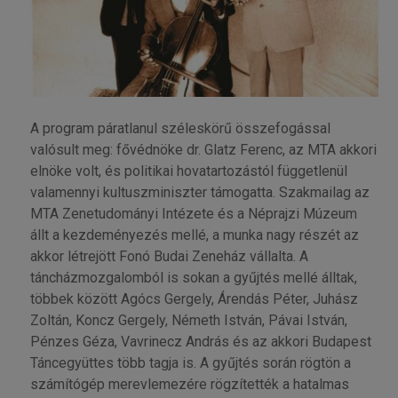
A program páratlanul széleskörű összefogással
valósult meg: fővédnöke dr. Glatz Ferenc, az MTA akkori
elnöke volt, és politikai hovatartozástól függetlenül
valamennyi kultuszminiszter támogatta. Szakmailag az
MTA Zenetudományi Intézete és a Néprajzi Múzeum
állt a kezdeményezés mellé, a munka nagy részét az
akkor létrejött Fonó Budai Zeneház vállalta. A
táncházmozgalomból is sokan a gyűjtés mellé álltak,
többek között Agócs Gergely, Árendás Péter, Juhász
Zoltán, Koncz Gergely, Németh István, Pávai István,
Pénzes Géza, Vavrinecz András és az akkori Budapest
Táncegyüttes több tagja is. A gyűjtés során rögtön a
számítógép merevlemezére rögzítették a hatalmas