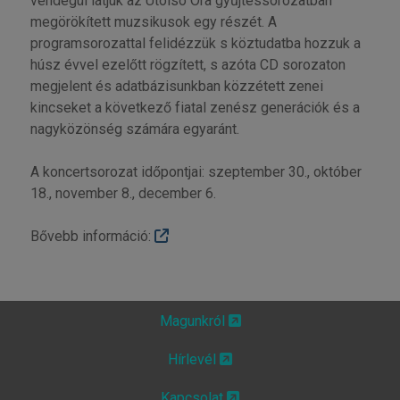
vendégül látjuk az Utolsó Óra gyűjtéssorozatban
megörökített muzsikusok egy részét. A
programsorozattal felidézzük s köztudatba hozzuk a
húsz évvel ezelőtt rögzített, s azóta CD sorozaton
megjelent és adatbázisunkban közzétett zenei
kincseket a következő fiatal zenész generációk és a
nagyközönség számára egyaránt.
A koncertsorozat időpontjai: szeptember 30., október
18., november 8., december 6.
Bővebb információ:
Magunkról
Hírlevél
Kapcsolat