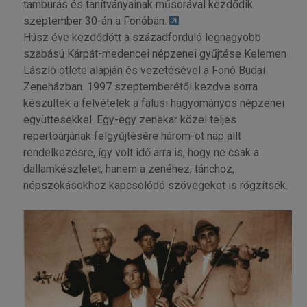
tamburás és tanítványainak műsorával kezdődik
szeptember 30-án a Fonóban.
Húsz éve kezdődött a századforduló legnagyobb
szabású Kárpát-medencei népzenei gyűjtése Kelemen
László ötlete alapján és vezetésével a Fonó Budai
Zeneházban. 1997 szeptemberétől kezdve sorra
készültek a felvételek a falusi hagyományos népzenei
együttesekkel. Egy-egy zenekar közel teljes
repertoárjának felgyűjtésére három-öt nap állt
rendelkezésre, így volt idő arra is, hogy ne csak a
dallamkészletet, hanem a zenéhez, tánchoz,
népszokásokhoz kapcsolódó szövegeket is rögzítsék.