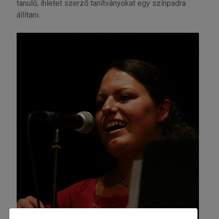
tanuló, ihletet szerző tanítványokat egy színpadra
állítani.