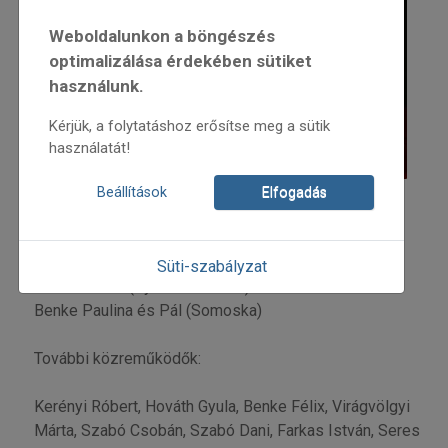
Weboldalunkon a böngészés
optimalizálása érdekében sütiket
használunk.
Kérjük, a folytatáshoz erősítse meg a sütik
használatát!
Beállítások
Elfogadás
A koncerten közreműködő mesterek:
Hideg Anna (Ördöngösfüzes)
Süti-szabályzat
Tankó Eszter (Gyimesfelsőlok)
Benke Paulina és Pál (Somoska)
További közreműködők:
Kerényi Róbert, Hováth Gyula, Benke Félix, Virágvölgyi
Márta, Szabó Csobán, Szabó Dani, Farkas István, Seres