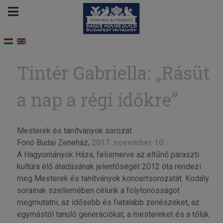
Tintér Gabriella: „Rásüt
a nap a régi időkre”
Mesterek és tanítványok sorozat
Fonó Budai Zeneház,
2017. november 10.
A Hagyományok Háza, felismerve az eltűnő paraszti
kultúra élő átadásának jelentőségét 2012 óta rendezi
meg Mesterek és tanítványok koncertsorozatát. Kodály
sorainak szellemében célunk a folytonosságot
megmutatni, az idősebb és fiatalabb zenészeket, az
egymástól tanuló generációkat, a mestereket és a tőlük