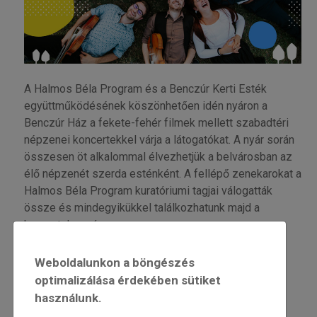
A Halmos Béla Program és a Benczúr Kerti Esték
együttműködésének köszönhetően idén nyáron a
Benczúr Ház a fekete-fehér filmek mellett szabadtéri
népzenei koncertekkel várja a látogatókat. A nyár során
összesen öt alkalommal élvezhetjük a belvárosban az
élő népzenét szerda esténként. A fellépő zenekarokat a
Halmos Béla Program kuratóriumi tagjai válogatták
össze és mindegyikükkel találkozhatunk majd a
koncertek során.
PROGRAM
Weboldalunkon a böngészés
június 12
. 19:30 Rézhúros Banda – Házigazda:
optimalizálása érdekében sütiket
Virágvölgyi Márta
használunk.
június 26
. 19:30 Magos – Házigazda: Berán Istán