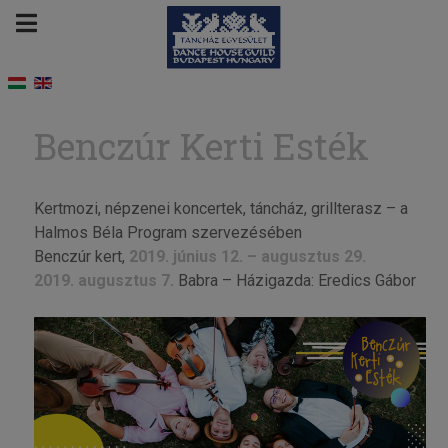
Benczúr Kerti Esték
Kertmozi, népzenei koncertek, táncház, grillterasz – a
Halmos Béla Program szervezésében
Benczúr kert,
2019. június 12. – augusztus 29.
2019.
augusztus 7.
Babra – Házigazda: Eredics Gábor