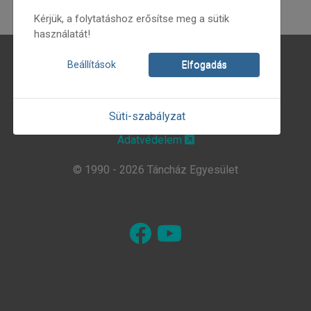
Kérjük, a folytatáshoz erősítse meg a sütik
használatát!
Magunkról
Beállítások
Elfogadás
Hírlevél
Kapcsolat
Süti-szabályzat
Adatvédelem
© 1990 - 2026 Táncház Egyesület