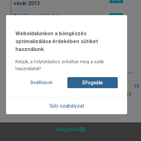
vásár 2013
Katalin-napi táncház
5020
„Látó emberek"
5488
Weboldalunkon a böngészés
Fellépési lehetőség...
optimalizálása érdekében sütiket
5119
használunk.
Magyar világi népzene
5097
Kérjük, a folytatáshoz erősítse meg a sütik
Héttorony Fesztivál 2013
5374
használatát!
Beállítások
Elfogadás
1
2
3
4
5
6
7
8
9
10
5. oldal / 24
Süti-szabályzat
Magunkról