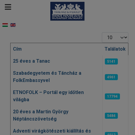
Tételek #
Cím
Találatok
Cikkek
25 éves a Tanac
5141
Szabadegyetem és Táncház a
4961
FolkEmbassyvel
ETNOFOLK – Portál egy időtlen
17794
világba
20 éves a Martin György
5484
Néptáncszövetség
Adventi virágkötészeti kiállítás és
4912