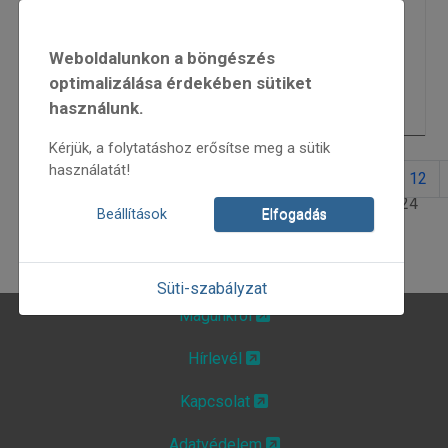
Utak és gyökerek
5910
Weboldalunkon a böngészés
Elhunyt Halmos Béla
6869
optimalizálása érdekében sütiket
használunk.
Mesterségek Ünnepe 2013
6317
Kérjük, a folytatáshoz erősítse meg a sütik
használatát!
4
5
6
7
8
9
10
11
12
9. oldal / 24
Beállítások
Elfogadás
Süti-szabályzat
Magunkról
Hírlevél
Kapcsolat
Adatvédelem