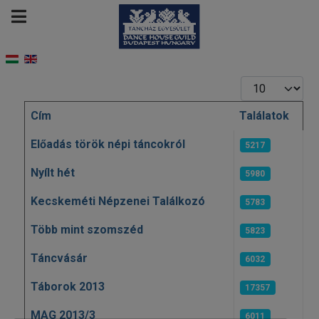
Tételek #
Cím
Találatok
Cikkek
Előadás török népi táncokról
5217
Nyílt hét
5980
Kecskeméti Népzenei Találkozó
5783
Több mint szomszéd
5823
Táncvásár
6032
Táborok 2013
17357
MAG 2013/3
6011