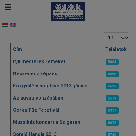
Tételek #
Cím
Találatok
Cikkek
Ifjú mesterek remekei
5884
Népzenész képzés
6558
Közgyűlési meghívó 2013. június
5622
Az agyag vonzásában
5579
Gorka Tűz Fesztivál
6357
Muzsikás koncert a Szigeten
5612
Somló Hangja 2013
5730