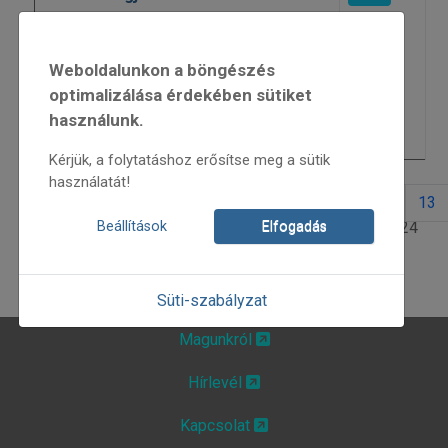
Szellő Táncegyüttes és Zerkula
5666
zenekar
Weboldalunkon a böngészés
optimalizálása érdekében sütiket
Benyovszky Kassán
5729
használunk.
Nyári múzeumi programok
5588
Kérjük, a folytatáshoz erősítse meg a sütik
használatát!
5
6
7
8
9
10
11
12
13
10. oldal / 24
Beállítások
Elfogadás
Süti-szabályzat
Magunkról
Hírlevél
Kapcsolat