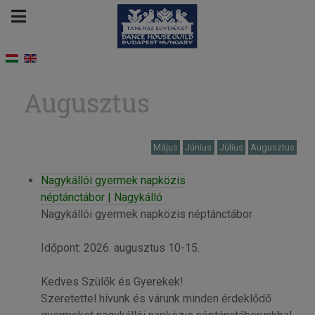
Augusztus
Május
Június
Július
Augusztus
Nagykállói gyermek napközis
néptánctábor | Nagykálló
Nagykállói gyermek napközis néptánctábor
Időpont: 2026. augusztus 10-15.
Kedves Szülők és Gyerekek!
Szeretettel hívunk és várunk minden érdeklődő