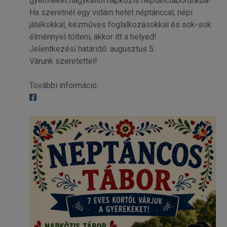
gyermeket nagykállói napközis néptánctáborunkba!
Ha szeretnél egy vidám hetet néptánccal, népi
játékokkal, kézműves foglalkozásokkal és sok-sok
élménnyel tölteni, akkor itt a helyed!
Jelentkezési határidő: augusztus 5.
Várunk szeretettel!
További információ: