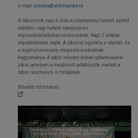
e-mail:
orsolya@archivumka.ro
A táborozók napi 6 órás középhaladó/haladó szintű
néptánc vagy haladó hangszeres
népzeneoktatásban részesülnek. Napi 2 órában
népdaloktatás zajlik. A táborral egyidős a népdal- és
a legényesverseny megszervezésének
hagyománya. A tábor minden évben gálaműsorral
zárul, amelyen a meghívott adatközlők mellett a
tábor résztvevői is fellépnek.
Bővebb információ: