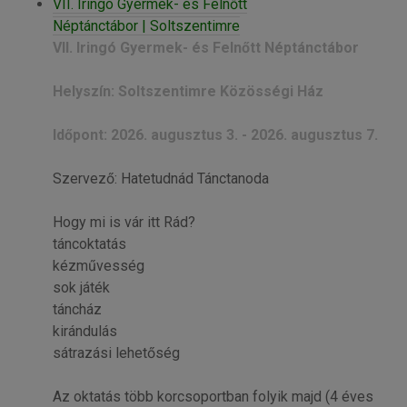
VII. Iringó Gyermek- és Felnőtt
Néptánctábor | Soltszentimre
VII. Iringó Gyermek- és Felnőtt Néptánctábor
Helyszín: Soltszentimre Közösségi Ház
Időpont: 2026. augusztus 3. - 2026. augusztus 7.
Szervező: Hatetudnád Tánctanoda
Hogy mi is vár itt Rád?
táncoktatás
kézművesség
sok játék
táncház
kirándulás
sátrazási lehetőség
Az oktatás több korcsoportban folyik majd (4 éves