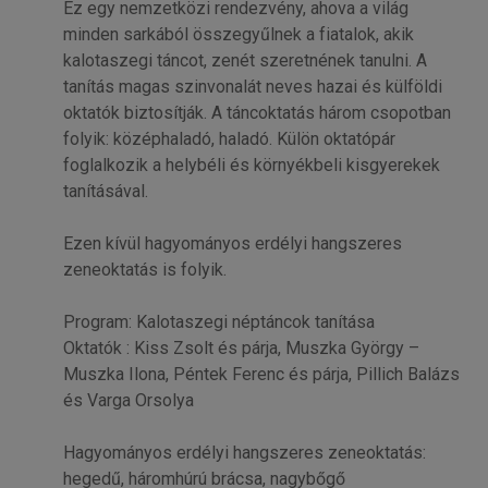
Ez egy nemzetközi rendezvény, ahova a világ
minden sarkából összegyűlnek a fiatalok, akik
kalotaszegi táncot, zenét szeretnének tanulni. A
tanítás magas szinvonalát neves hazai és külföldi
oktatók biztosítják. A táncoktatás három csopotban
folyik: középhaladó, haladó. Külön oktatópár
foglalkozik a helybéli és környékbeli kisgyerekek
tanításával.
Ezen kívül hagyományos erdélyi hangszeres
zeneoktatás is folyik.
Program: Kalotaszegi néptáncok tanítása
Oktatók : Kiss Zsolt és párja, Muszka György –
Muszka Ilona, Péntek Ferenc és párja, Pillich Balázs
és Varga Orsolya
Hagyományos erdélyi hangszeres zeneoktatás:
hegedű, háromhúrú brácsa, nagybőgő