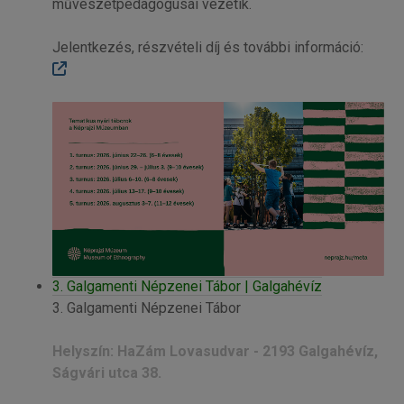
művészetpedagógusai vezetik.
Jelentkezés, részvételi díj és további információ:
3. Galgamenti Népzenei Tábor | Galgahévíz
3. Galgamenti Népzenei Tábor
Helyszín: HaZám Lovasudvar - 2193 Galgahévíz,
Ságvári utca 38.