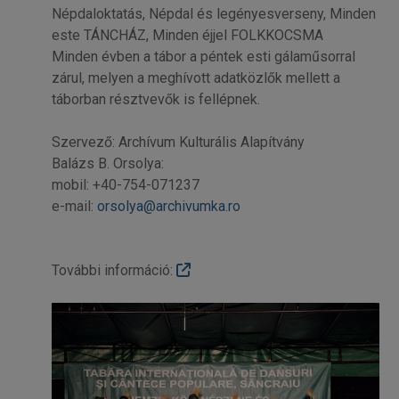
Népdaloktatás, Népdal és legényesverseny, Minden
este TÁNCHÁZ, Minden éjjel FOLKKOCSMA
Minden évben a tábor a péntek esti gálaműsorral
zárul, melyen a meghívott adatközlők mellett a
táborban résztvevők is fellépnek.
Szervező: Archívum Kulturális Alapítvány
Balázs B. Orsolya:
mobil: +40-754-071237
e-mail:
orsolya@archivumka.ro
További információ: