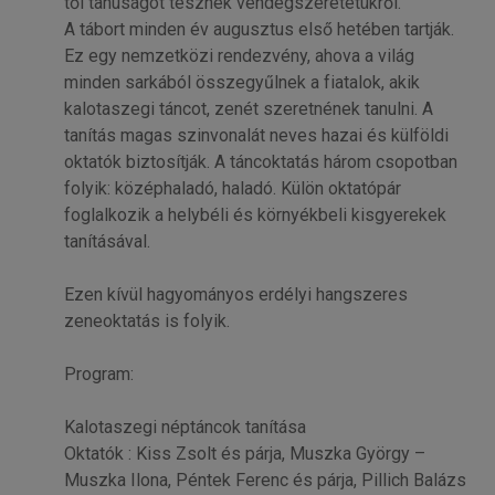
től tanúságot tesznek vendégszeretetükről.
A tábort minden év augusztus első hetében tartják.
Ez egy nemzetközi rendezvény, ahova a világ
minden sarkából összegyűlnek a fiatalok, akik
kalotaszegi táncot, zenét szeretnének tanulni. A
tanítás magas szinvonalát neves hazai és külföldi
oktatók biztosítják. A táncoktatás három csopotban
folyik: középhaladó, haladó. Külön oktatópár
foglalkozik a helybéli és környékbeli kisgyerekek
tanításával.
Ezen kívül hagyományos erdélyi hangszeres
zeneoktatás is folyik.
Program:
Kalotaszegi néptáncok tanítása
Oktatók : Kiss Zsolt és párja, Muszka György –
Muszka Ilona, Péntek Ferenc és párja, Pillich Balázs