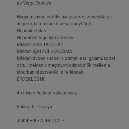
és Varga Orsolya
Hagyományos erdélyi hangszeres zeneoktatás:
hegedű, háromhúrú brácsa, nagybőgő
Népdaloktatás
Népdal és legényesverseny
Minden este TÁNCHÁZ
Minden éjjel FOLKKOCSMA
Minden évben a tábor a péntek esti gálaműsorral
zárul, melyen a meghívott adatközlők mellett a
táborban résztvevők is fellépnek.
ÉRDEKLŐDNI:
Archívum Kulturális Alapítvány
Balázs B. Orsolya:
mobil: +40-754-071237