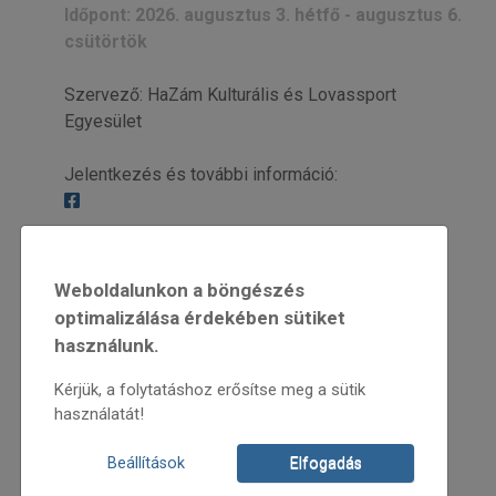
Időpont: 2026. augusztus 3. hétfő - augusztus 6.
csütörtök
Szervező: HaZám Kulturális és Lovassport
Egyesület
Jelentkezés és további információ:
Weboldalunkon a böngészés
optimalizálása érdekében sütiket
használunk.
Kérjük, a folytatáshoz erősítse meg a sütik
használatát!
Beállítások
Elfogadás