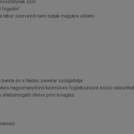
orosztálynak szól.
t fogadni!
a tábor szervezői nem tudják magukra vállalni.
ó banda és a Nádas zenekar szolgáltatja
ekes hagyományőrző/kézműves foglalkozások közül választhatna
állatsimogató illetve póni lovaglás.
rnémeti