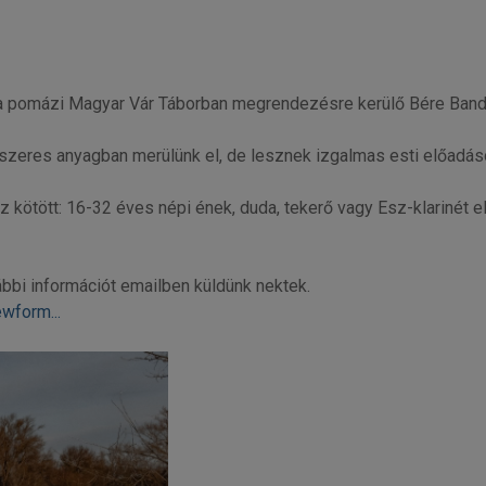
 a pomázi Magyar Vár Táborban megrendezésre kerülő Bére Band
szeres anyagban merülünk el, de lesznek izgalmas esti előadáso
 kötött: 16-32 éves népi ének, duda, tekerő vagy Esz-klarinét e
ábbi információt emailben küldünk nektek.
wform...