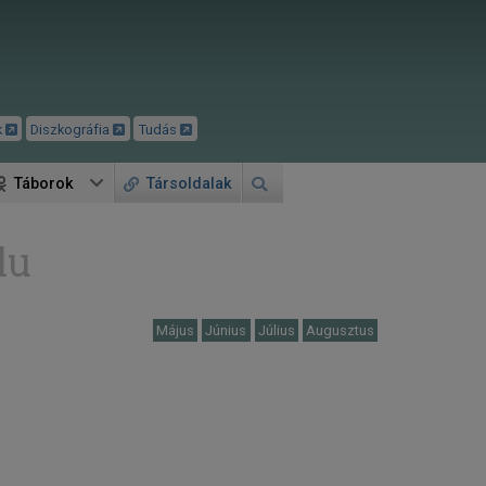
k
Diszkográfia
Tudás
Táborok
Társoldalak
lu
Május
Június
Július
Augusztus