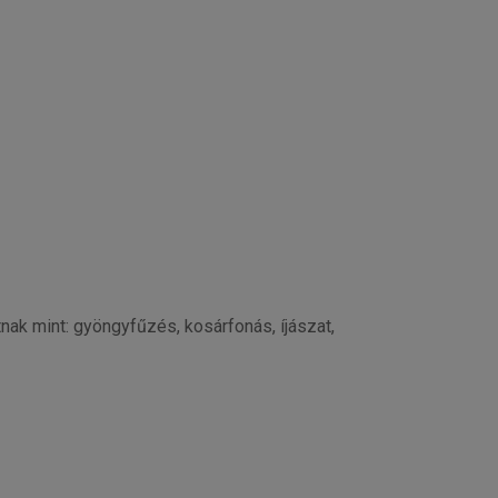
k mint: gyöngyfűzés, kosárfonás, íjászat,