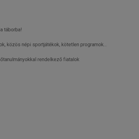
a táborba!
k, közös népi sportjátékok, kötetlen programok…
lőtanulmányokkal rendelkező fiatalok