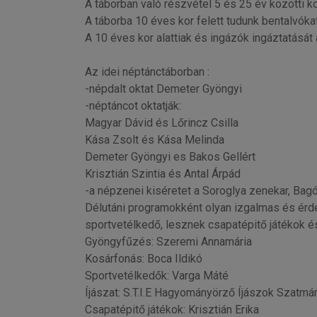
A táborban való részvétel 5 és 25 év közötti k
A táborba 10 éves kor felett tudunk bentalvóka
A 10 éves kor alattiak és ingázók ingáztatását 
Az idei néptánctáborban :
-népdalt oktat Demeter Gyöngyi
-néptáncot oktatják:
Magyar Dávid és Lőrincz Csilla
Kása Zsolt és Kása Melinda
Demeter Gyöngyi es Bakos Gellért
Krisztián Szintia és Antal Árpád
-a népzenei kiséretet a Soroglya zenekar, Bag
Délutáni programokként olyan izgalmas és érd
sportvetélkedő, lesznek csapatépitő játékok és 
Gyöngyfűzés: Szeremi Annamária
Kosárfonás: Boca Ildikó
Sportvetélkedők: Varga Máté
Íjászat: S.T.I.E Hagyományörző Íjászok Szatmá
Csapatépitő játékok: Krisztián Erika