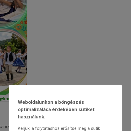
ykanizsa | Nagykanizsa
Weboldalunkon a böngészés
optimalizálása érdekében sütiket
használunk.
izsa, Hajgató Sándor utca 1.
Kérjük, a folytatáshoz erősítse meg a sütik