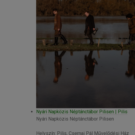
Nyári Napközis Néptánctábor Pilisen | Pilis
Nyári Napközis Néptánctábor Pilisen
Helyszín: Pilis, Csernai Pál Művelődési Ház