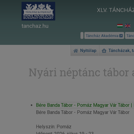
XLV. TÁNCHÁZ
tanchaz.hu
Táncház Akadémia
Tán
Nyitólap
Táncházak, 
Nyári néptánc tábor 
Bére Banda Tábor - Pomáz Magyar Vár Tábor 
Bére Banda Tábor - Pomáz Magyar Vár Tábor
Helyszín: Pomáz
Időpont: 2026. július 19 - 23.