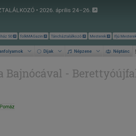
TALÁLKOZÓ • 2026. április 24–26.
cház 50
folkMAGazin
Táncháztalálkozó
Mesterek
Ifjú Mestere
tanfolyamok
Díjak
Népzene
Néptánc
a Bajnócával - Berettyóújfa
| Pomáz