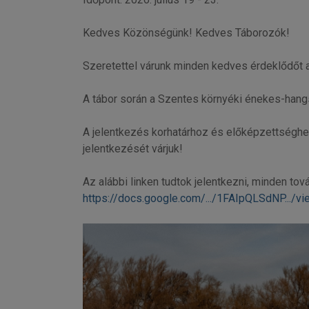
Kedves Közönségünk! Kedves Táborozók!
Szeretettel várunk minden kedves érdeklődőt
A tábor során a Szentes környéki énekes-hang
A jelentkezés korhatárhoz és előképzettséghez
jelentkezését várjuk!
Az alábbi linken tudtok jelentkezni, minden tov
https://docs.google.com/.../1FAIpQLSdNP.../vie