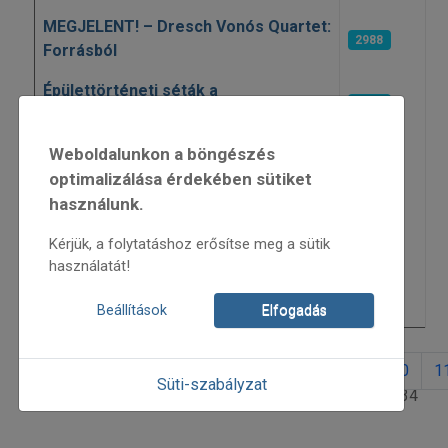
MEGJELENT! – Dresch Vonós Quartet:
2988
Forrásból
Épülettörténeti séták a
3185
Múzeumpalotában
Weboldalunkon a böngészés
Továbbképzés – Az Örökség
Gyermek Népművészeti Egyesület
optimalizálása érdekében sütiket
3156
szervezésében
használunk.
Balla Zoltán ösztöndíj
Kérjük, a folytatáshoz erősítse meg a sütik
4049
használatát!
Pályázati kiírás: Táncház – Népzene
3343
2018
Beállítások
Elfogadás
2
3
4
5
6
7
8
9
10
1
Süti-szabályzat
7. oldal / 34