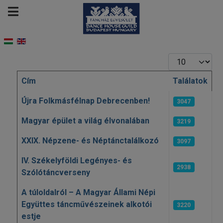
Tételek #
Cím
Találatok
Cikkek
Újra Folkmásfélnap Debrecenben!
3047
Magyar épület a világ élvonalában
3219
XXIX. Népzene- és Néptánctalálkozó
3097
IV. Székelyföldi Legényes- és
2938
Szólótáncverseny
A túloldalról – A Magyar Állami Népi
Együttes táncművészeinek alkotói
3220
estje